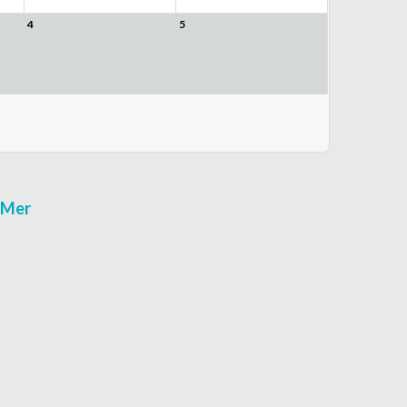
4
5
r-Mer