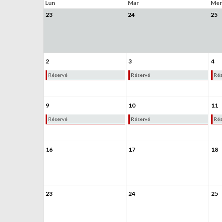
Lun
Mar
Mer
23
24
25
2
3
4
Réservé
Réservé
Rés
9
10
11
Réservé
Réservé
Rés
16
17
18
23
24
25