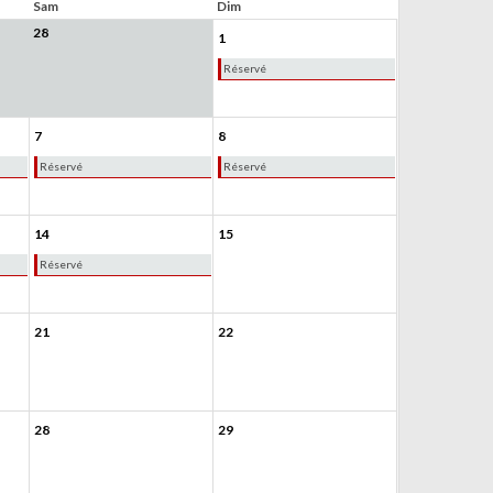
Sam
Dim
28
1
Réservé
7
8
Réservé
Réservé
14
15
Réservé
21
22
28
29