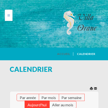
VILLA ORANE
ACCUEIL
CALENDRIER
PHOTOS
CALENDRIER
TARIFS
CALENDRIER
Par année
Par mois
Par semaine
AVIS DE VACANCIERS
Aujourd'hui
Aller au mois