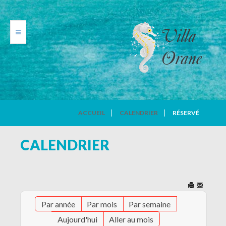
VILLA ORANE
ACCUEIL
CALENDRIER
RÉSERVÉ
PHOTOS
CALENDRIER
TARIFS
CALENDRIER
Par année
Par mois
Par semaine
AVIS DE VACANCIERS
Aujourd'hui
Aller au mois