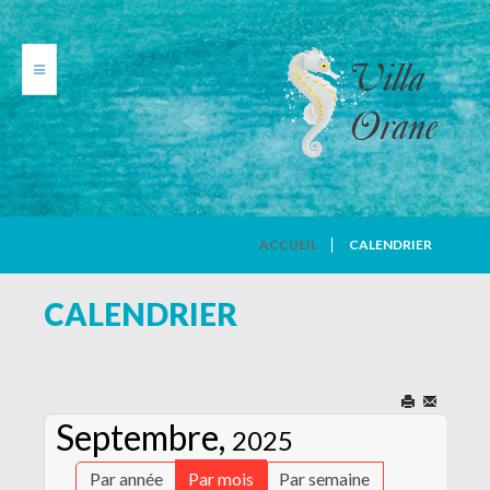
VILLA ORANE
ACCUEIL
CALENDRIER
PHOTOS
CALENDRIER
TARIFS
CALENDRIER
Septembre,
2025
AVIS DE VACANCIERS
Par année
Par mois
Par semaine