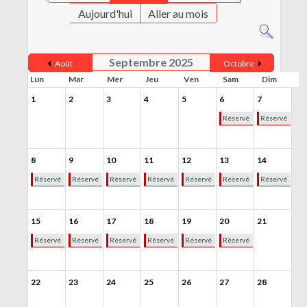
CONTACT
Aujourd'hui
Aller au mois
MENTIONS LÉGALES
Septembre 2025
Août
Octobre
Lun
Mar
Mer
Jeu
Ven
Sam
Dim
1
2
3
4
5
6
7
Réservé
Réservé
8
9
10
11
12
13
14
Réservé
Réservé
Réservé
Réservé
Réservé
Réservé
Réservé
15
16
17
18
19
20
21
Réservé
Réservé
Réservé
Réservé
Réservé
Réservé
22
23
24
25
26
27
28