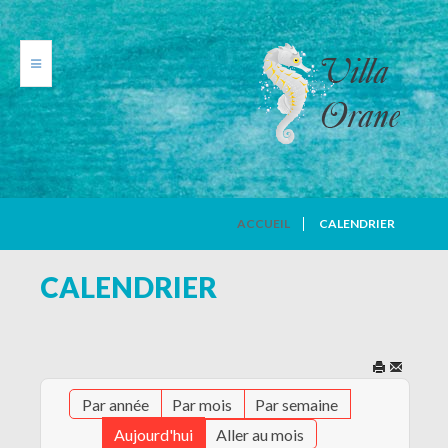
VILLA ORANE
ACCUEIL
CALENDRIER
PHOTOS
CALENDRIER
TARIFS
CALENDRIER
Par année
Par mois
Par semaine
AVIS DE VACANCIERS
Aujourd'hui
Aller au mois