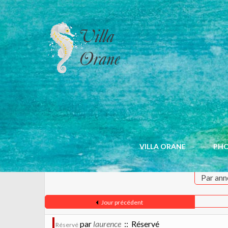
CALENDRIER
VILLA ORANE
PH
Par ann
Jour précédent
par
laurence
:: Réservé
Réservé