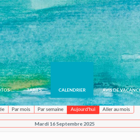
OTOS
TARIFS
CALENDRIER
AVIS DE VACANC
ée
Par mois
Par semaine
Aujourd'hui
Aller au mois
Mardi 16 Septembre 2025