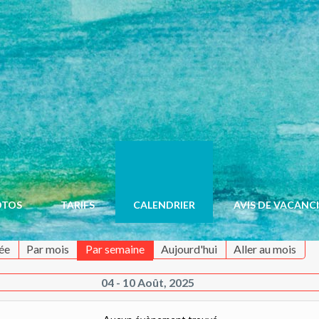
OTOS
TARIFS
CALENDRIER
AVIS DE VACANC
ée
Par mois
Par semaine
Aujourd'hui
Aller au mois
04 - 10 Août, 2025