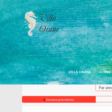
CALENDRIER
VILLA ORANE
PH
Par ann
Semaine précédente