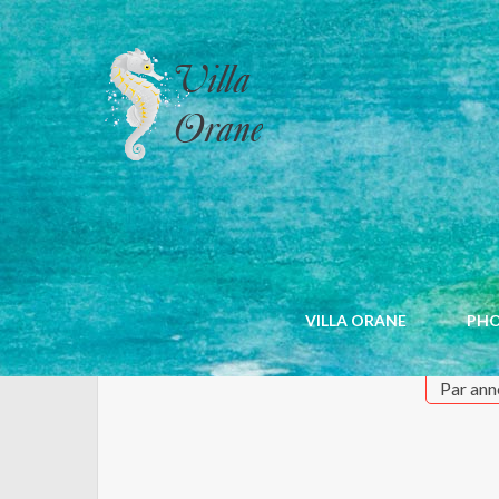
CALENDRIER
VILLA ORANE
PH
Par ann