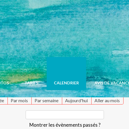
OTOS
TARIFS
CALENDRIER
AVIS DE VACANC
ée
Par mois
Par semaine
Aujourd'hui
Aller au mois
Montrer les évènements passés ?