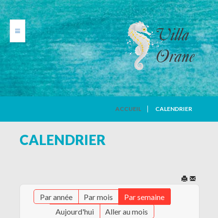
VILLA ORANE
ACCUEIL
CALENDRIER
PHOTOS
CALENDRIER
TARIFS
CALENDRIER
Par année
Par mois
Par semaine
AVIS DE VACANCIERS
Aujourd'hui
Aller au mois