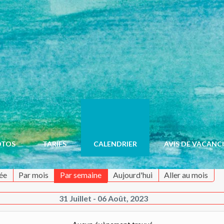
OTOS
TARIFS
CALENDRIER
AVIS DE VACANC
ée
Par mois
Par semaine
Aujourd'hui
Aller au mois
31 Juillet - 06 Août, 2023