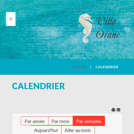
VILLA ORANE
ACCUEIL
CALENDRIER
PHOTOS
CALENDRIER
TARIFS
CALENDRIER
Par année
Par mois
Par semaine
AVIS DE VACANCIERS
Aujourd'hui
Aller au mois