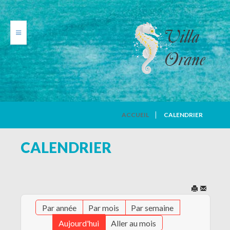
VILLA ORANE
ACCUEIL
CALENDRIER
PHOTOS
CALENDRIER
TARIFS
CALENDRIER
Par année
Par mois
Par semaine
AVIS DE VACANCIERS
Aujourd'hui
Aller au mois