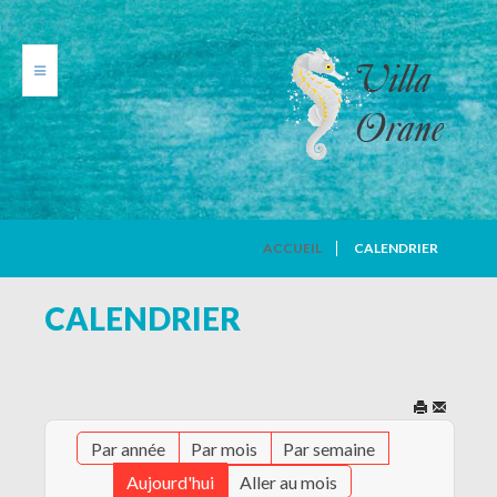
VILLA ORANE
ACCUEIL
CALENDRIER
PHOTOS
CALENDRIER
TARIFS
CALENDRIER
Par année
Par mois
Par semaine
AVIS DE VACANCIERS
Aujourd'hui
Aller au mois