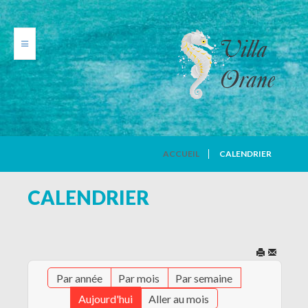
VILLA ORANE
ACCUEIL
CALENDRIER
PHOTOS
CALENDRIER
TARIFS
CALENDRIER
Par année
Par mois
Par semaine
AVIS DE VACANCIERS
Aujourd'hui
Aller au mois