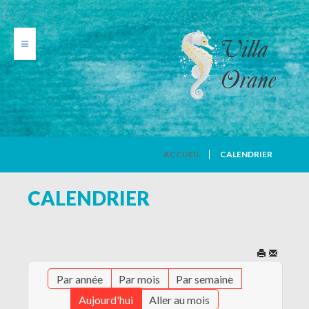
VILLA ORANE
ACCUEIL
CALENDRIER
PHOTOS
CALENDRIER
TARIFS
CALENDRIER
Par année
Par mois
Par semaine
AVIS DE VACANCIERS
Aujourd'hui
Aller au mois