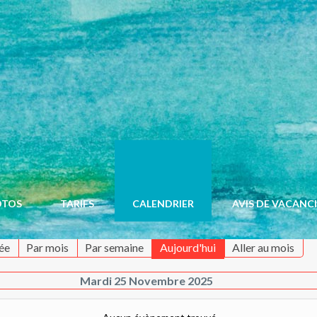
OTOS
TARIFS
CALENDRIER
AVIS DE VACANC
ée
Par mois
Par semaine
Aujourd'hui
Aller au mois
Mardi 25 Novembre 2025