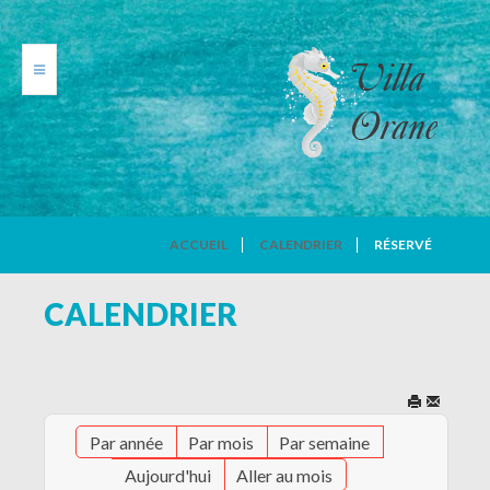
VILLA ORANE
ACCUEIL
CALENDRIER
RÉSERVÉ
PHOTOS
CALENDRIER
TARIFS
CALENDRIER
Par année
Par mois
Par semaine
AVIS DE VACANCIERS
Aujourd'hui
Aller au mois